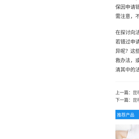
保因申请
需注意，
在探讨向
若错过申
异呢？这
救办法，
清其中的
上一篇：
昆
下一篇：
昆
推荐产品