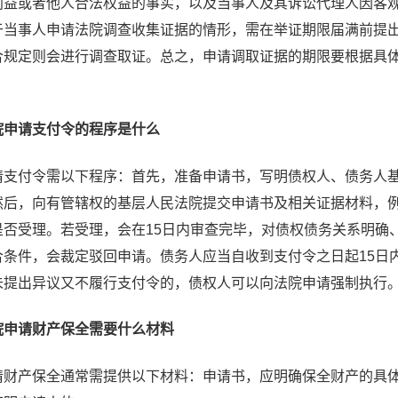
利益或者他人合法权益的事实，以及当事人及其诉讼代理人因客
于当事人申请法院调查收集证据的情形，需在举证期限届满前提
合规定则会进行调查取证。总之，申请调取证据的期限要根据具
院申请支付令的程序是什么
请支付令需以下程序：首先，准备申请书，写明债权人、债务人
然后，向有管辖权的基层人民法院提交申请书及相关证据材料，例
是否受理。若受理，会在15日内审查完毕，对债权债务关系明确
合条件，会裁定驳回申请。债务人应当自收到支付令之日起15日
未提出异议又不履行支付令的，债权人可以向法院申请强制执行
院申请财产保全需要什么材料
请财产保全通常需提供以下材料：申请书，应明确保全财产的具