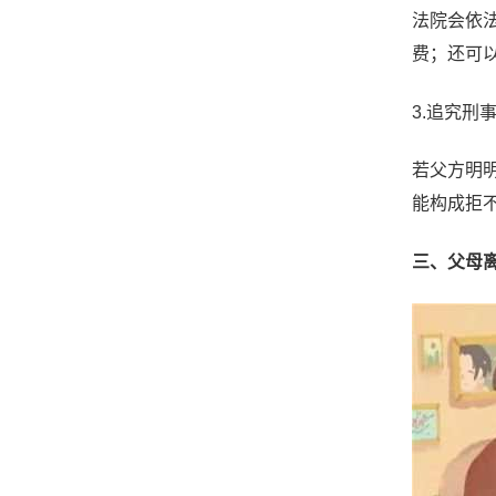
法院会依
费；还可
3.追究刑
若父方明
能构成拒
三、父母