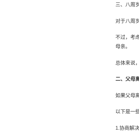
三、八周
对于八周
不过，考
母亲。
总体来说
二、父母
如果父母
以下是一
1.协商解