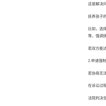
这是解决
抚养孩子
比如，选
等，强调
若双方能
2.申请强
若协商无
在诉讼过
法院判决