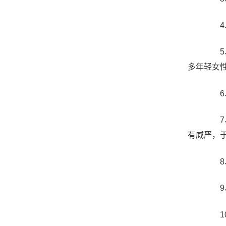
4、公司
5、四五
多年轻女
6、妻子
7、家有
有威严，
8、经受
9、追
10、