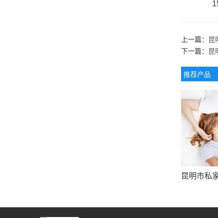
15.追
上一篇：
昆
下一篇：
昆
推荐产品