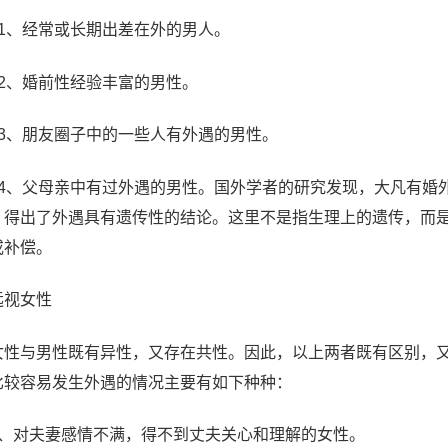
经常或长期出差在外的男人。
婚前性经验丰富的男性。
友圈子中的一些人有外遇的男性。
母亲中有过外遇的男性。国外学者的研究发现，大凡有婚外
，得出了外遇具有遗传性的结论。这里不是指生理上的遗传，而
或补偿。
女性
性既有异性，又存在共性。因此，以上两者既有区别，又有
比较容易发生外遇的情况主要有如下种种：
妻感情不满，得不到丈夫关心和理解的女性。