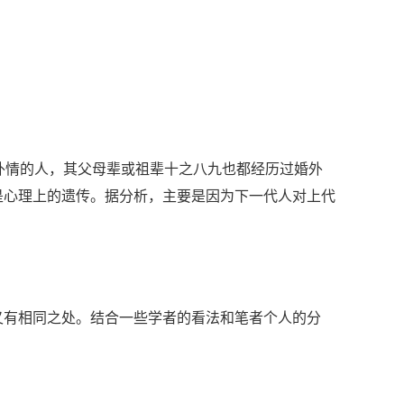
情的人，其父母辈或祖辈十之八九也都经历过婚外
是心理上的遗传。据分析，主要是因为下一代人对上代
相同之处。结合一些学者的看法和笔者个人的分