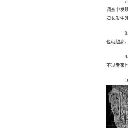
7、30-
调查中发
妇女发生
8、婚前
也就越高
9、教育
不过专家
10、社