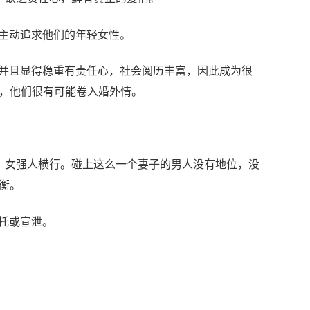
动追求他们的年轻女性。
且显得稳重有责任心，社会阅历丰富，因此成为很
性，他们很有可能卷入婚外情。
女强人横行。碰上这么一个妻子的男人没有地位，没
衡。
托或宣泄。